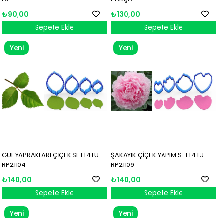
₺90,00
₺130,00
Sepete Ekle
Sepete Ekle
Yeni
Yeni
Ürün
Ürün
GÜL YAPRAKLARI ÇİÇEK SETİ 4 LÜ
ŞAKAYIK ÇİÇEK YAPIM SETİ 4 LÜ
RP21104
RP21109
₺140,00
₺140,00
Sepete Ekle
Sepete Ekle
Yeni
Yeni