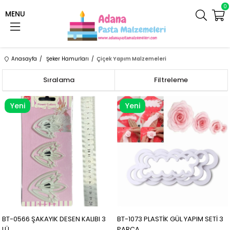
0
MENU
Anasayfa
Şeker Hamurları
Çiçek Yapım Malzemeleri
Sıralama
Filtreleme
Yeni
Yeni
Ürün
Ürün
BT-0566 ŞAKAYIK DESEN KALIBI 3
BT-1073 PLASTİK GÜL YAPIM SETİ 3
LÜ
PARÇA