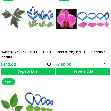
Ürün
Ürün
ŞAKAYIK YAPRAK YAPIM SETİ 3 LÜ
ORKİDE ÇİÇEK SETİ 4 LÜ RP21107
RP21110
₺140,00
₺160,00
Sepete Ekle
Sepete Ekle
Yeni
Ürün