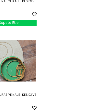
ABİYE KALIBI KESİCİ VE
0
Sepete Ekle
ABİYE KALIBI KESİCİ VE
8
0