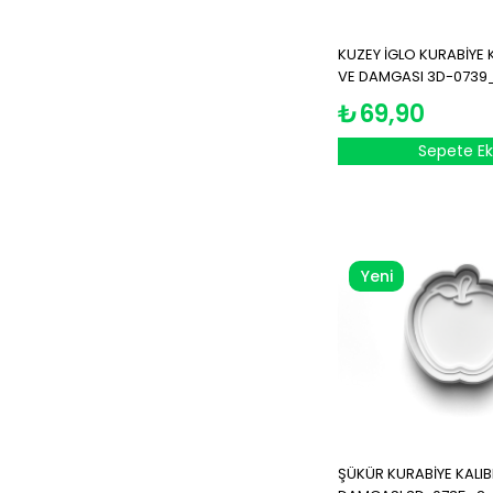
KUZEY İGLO KURABİYE K
VE DAMGASI 3D-0739
₺69,90
Sepete Ek
Yeni
Ürün
ŞÜKÜR KURABİYE KALIBI