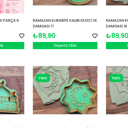
10 PARÇA 6
RAMAZAN KURABİYE KALIBI KESİCİ VE
RAMAZAN KUR
DAMGASI 17
DAMGASI 16
₺89,90
₺89,9
le
Sepete Ekle
Yeni
Yeni
Ürün
Ürün