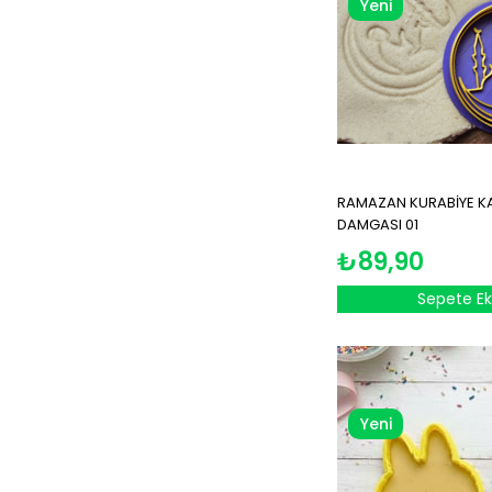
Yeni
Ürün
RAMAZAN KURABİYE KAL
DAMGASI 01
₺89,90
Sepete Ek
Yeni
Ürün