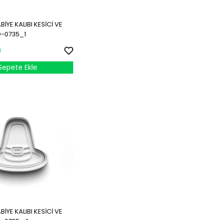
İYE KALIBI KESİCİ VE
-0735_1
0
Sepete Ekle
İYE KALIBI KESİCİ VE