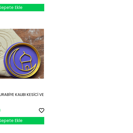
Sepete Ekle
ABİYE KALIBI KESİCİ VE
5
0
Sepete Ekle