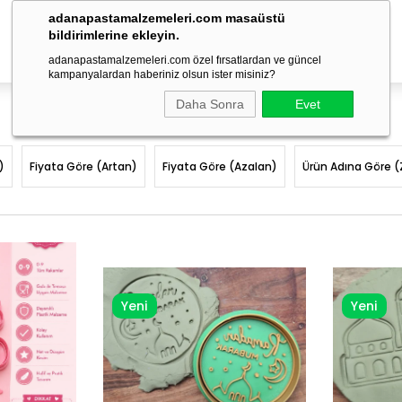
adanapastamalzemeleri.com masaüstü
bildirimlerine ekleyin.
adanapastamalzemeleri.com özel fırsatlardan ve güncel
kampanyalardan haberiniz olsun ister misiniz?
Daha Sonra
Evet
)
Fiyata Göre (Artan)
Fiyata Göre (Azalan)
Ürün Adına Göre (
Yeni
Yeni
Ürün
Ürün