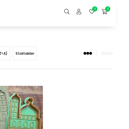
0
0
Z<A)
Stoktakiler