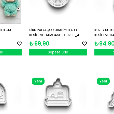
BI 8 CM
SİRK PALYAÇO KURABİYE KALIBI
KUZEY KUTUP
KESİCİ VE DAMGASI 3D-0738_4
KESİCİ VE 
₺69,90
₺94,9
le
Sepete Ekle
Yeni
Yeni
Ürün
Ürün