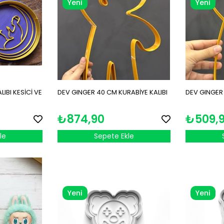
Yeni
Yeni
Ürün
Ürün
IBI KESİCİ VE
DEV GINGER 40 CM KURABİYE KALIBI
DEV GINGER 
₺874,90
₺509,
le
Sepete Ekle
Yeni
Yeni
Ürün
Ürün