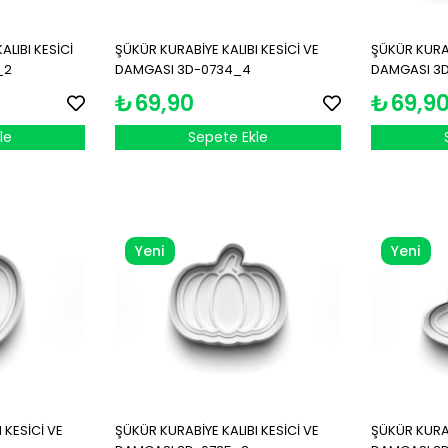
ALIBI KESİCİ
ŞÜKÜR KURABİYE KALIBI KESİCİ VE
ŞÜKÜR KURAB
_2
DAMGASI 3D-0734_4
DAMGASI 3D
₺69,90
₺69,9
le
Sepete Ekle
Yeni
Yeni
Ürün
Ürün
 KESİCİ VE
ŞÜKÜR KURABİYE KALIBI KESİCİ VE
ŞÜKÜR KURAB