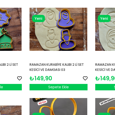
Yeni
Yeni
Ürün
Ürün
BI 2 Lİ SET
RAMAZAN KURABİYE KALIBI 2 Lİ SET
RAMAZAN KUR
KESİCİ VE DAMGASI 03
KESİCİ VE D
₺149,90
₺149,9
le
Sepete Ekle