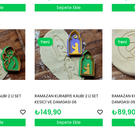
le
Sepete Ekle
Yeni
Yeni
Ürün
Ürün
BI 2 Lİ SET
RAMAZAN KURABİYE KALIBI 2 Lİ SET
RAMAZAN KUR
KESİCİ VE DAMGASI 06
DAMGASI 0
₺149,90
₺89,9
le
Sepete Ekle